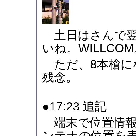
土日はさんで翌
いね。WILLCO
ただ、8本槍に
残念。
●17:23 追記
端末で位置情報
ンテナの位置を