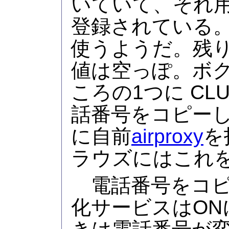
いていて、それ
登録されている
使うようだ。残
値は空っぽ。ボ
ころの1つに CLUB
話番号をコピー
に自前
airproxy
を
ラウズにはこれ
電話番号をコピ
化サービスはON