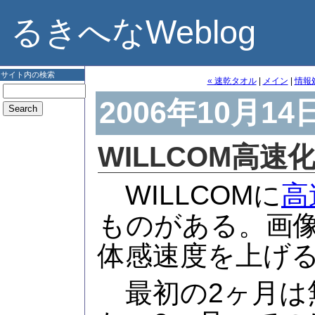
るきへなWeblog
サイト内の検索
« 速乾タオル
|
メイン
|
情報
2006年10月14
WILLCOM高
WILLCOMに
高
ものがある。画
体感速度を上げ
最初の2ヶ月は