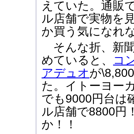
えていた。通販
ル店舗で実物を
か買う気になれ
そんな折、新聞
めていると、
コ
アデュオ
が\8,8
た。イトーヨー
でも9000円台
ル店舗で8800
か！！