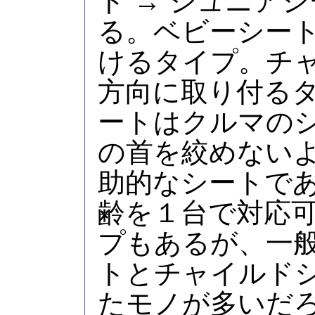
ト → ジュニアシ
る。ベビーシー
けるタイプ。チ
方向に取り付る
ートはクルマの
の首を絞めない
助的なシートで
齢を１台で対応
プもあるが、一
トとチャイルド
たモノが多いだ