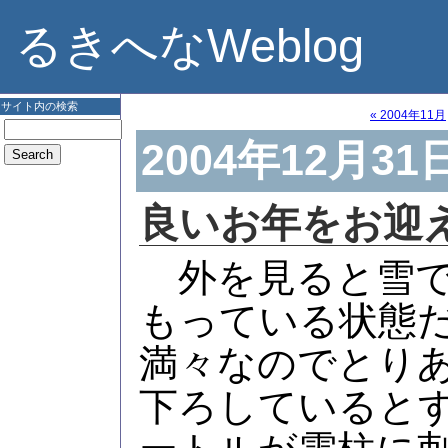
るきへなWeblog
サイト内の検索
« 2004年11月
2004年12月31
良いお年をお迎
外を見ると雪であ
もっている状態
満々なのでとり
下ろしていると