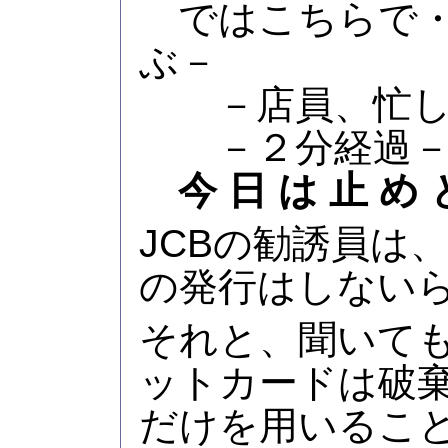
ではこちらで・
ぶ－
－店員、忙し
－２分経過
今 日 は 止 め 
JCBの勧誘員は
の発行はしない
それと、聞いて
ットカードは破
だけを用いるこ