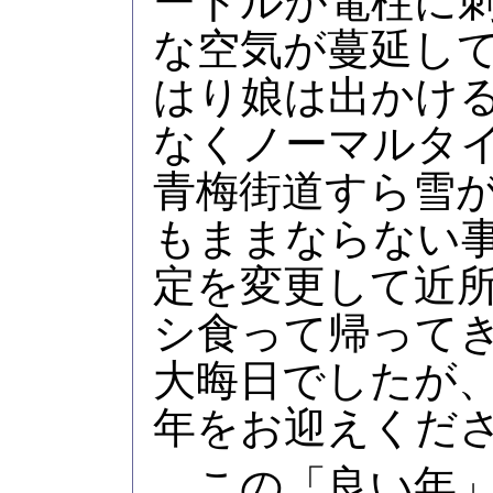
ートルが電柱に
な空気が蔓延し
はり娘は出かけ
なくノーマルタ
青梅街道すら雪
もままならない
定を変更して近
シ食って帰って
大晦日でしたが
年をお迎えくだ
この「良い年」