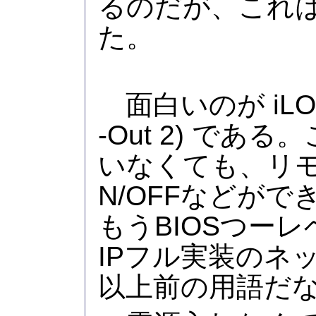
るのだが、これ
た。
面白いのが iLO2 (I
-Out 2) であ
いなくても、リ
N/OFFなどが
もうBIOSつーレ
IPフル実装のネッ
以上前の用語だ