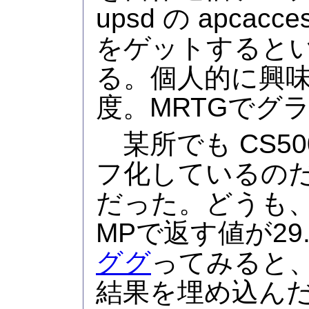
upsd の apca
をゲットすると
る。個人的に興
度。MRTGでグ
某所でも CS5
フ化しているの
だった。どうも、C
MPで返す値が29
ググ
ってみると、a
結果を埋め込ん