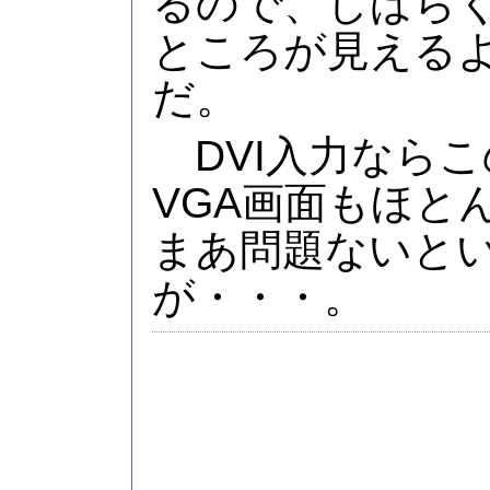
るので、しばら
ところが見える
だ。
DVI入力なら
VGA画面もほと
まあ問題ないと
が・・・。