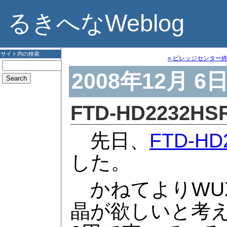
るきへなWeblog
サイト内の検索
« ビレッジセンター
2008年12月 6
FTD-HD2232HS
先日、
FTD-HD
した。
かねてよりWUXGA
晶が欲しいと考え